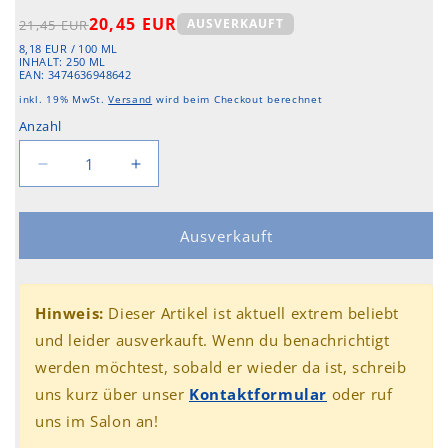
Normaler
Verkaufspreis
20,45 EUR
AUSVERKAUFT
21,45 EUR
Preis
GRUNDPREIS
PRO
8,18 EUR
/
100 ML
INHALT: 250 ML
EAN: 3474636948642
inkl. 19% MwSt.
Versand
wird beim Checkout berechnet
Anzahl
Verringere
Erhöhe
die
die
Menge
Menge
für
für
Ausverkauft
Kérastase
Kérastase
Blond
Blond
Absolu
Absolu
Hinweis:
Dieser Artikel ist aktuell extrem beliebt
Le
Le
und leider ausverkauft. Wenn du benachrichtigt
Bain
Bain
Cicaextreme
Cicaextreme
werden möchtest, sobald er wieder da ist, schreib
uns kurz über unser
Kontaktformular
oder ruf
uns im Salon an!